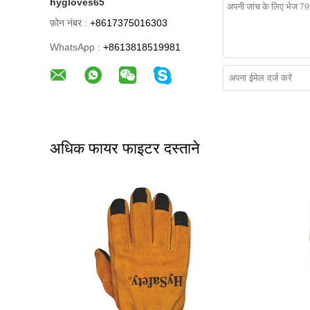
hygloves65
फ़ोन नंबर :
+8617375016303
WhatsApp :
+8613818519981
अधिक फायर फाइटर दस्ताने