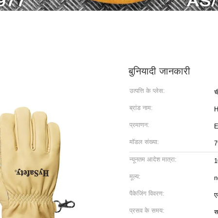
बुनियादी जानकारी
उत्पत्ति के प्लेस:
ची
ब्रांड नाम:
प्रमाणन:
E
मॉडल संख्या:
7
न्यूनतम आदेश मात्रा:
1
मूल्य:
n
पैकेजिंग विवरण:
ए
प्रसव के समय:
स