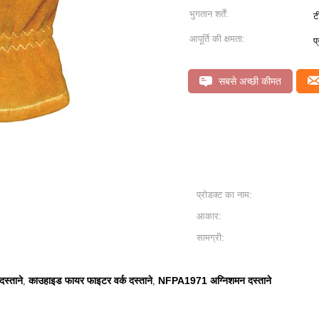
भुगतान शर्तें:
ट
आपूर्ति की क्षमता:
प
सबसे अच्छी कीमत
प्रोडक्ट का नाम:
आकार:
सामग्री:
स्ताने
काउहाइड फायर फाइटर वर्क दस्ताने
NFPA1971 अग्निशमन दस्ताने
,
,