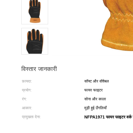
विस्तार जानकारी
फ़ायदा:
सॉफ्ट और वॉशेबल
प्रयोग:
फायर फाइटर
रंग:
सोना और काला
आकार:
मुड़ी हुई उँगलियाँ
प्रमुखता देना:
NFPA1971 फायर फाइटर वर्क द