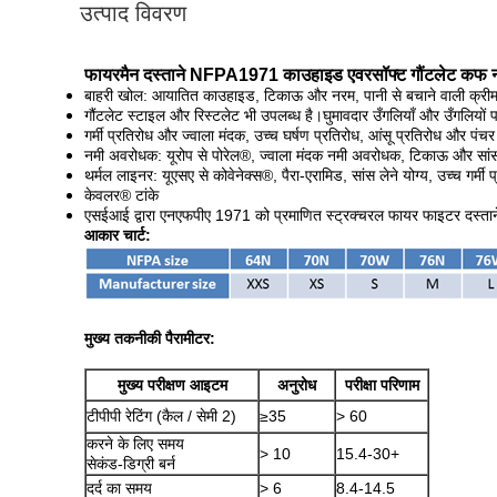
उत्पाद विवरण
फायरमैन दस्ताने NFPA1971 काउहाइड एवरसॉफ्ट गौंटलेट कफ 
बाहरी खोल: आयातित काउहाइड, टिकाऊ और नरम, पानी से बचाने वाली क्रीम
गौंटलेट स्टाइल और रिस्टलेट भी उपलब्ध है।घुमावदार उँगलियाँ और उँगलियो
गर्मी प्रतिरोध और ज्वाला मंदक, उच्च घर्षण प्रतिरोध, आंसू प्रतिरोध और पंचर
नमी अवरोधक: यूरोप से पोरेल®, ज्वाला मंदक नमी अवरोधक, टिकाऊ और सांस
थर्मल लाइनर: यूएसए से कोवेनेक्स®, पैरा-एरामिड, सांस लेने योग्य, उच्च ग
केवलर® टांके
एसईआई द्वारा एनएफपीए 1971 को प्रमाणित स्ट्रक्चरल फायर फाइटर दस्तान
आकार चार्ट:
मुख्य तकनीकी पैरामीटर:
मुख्य परीक्षण आइटम
अनुरोध
परीक्षा परिणाम
टीपीपी रेटिंग (कैल / सेमी 2)
≥35
> 60
करने के लिए समय
> 10
15.4-30+
सेकंड-डिग्री बर्न
दर्द का समय
> 6
8.4-14.5