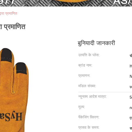
रा प्रमाणित
 प्रमाणित
बुनियादी जानकारी
उत्पत्ति के प्लेस:
च
ब्रांड नाम:
H
प्रमाणन:
N
मॉडल संख्या:
७
न्यूनतम आदेश मात्रा:
5
मूल्य:
n
पैकेजिंग विवरण:
ए
प्रसव के समय:
स