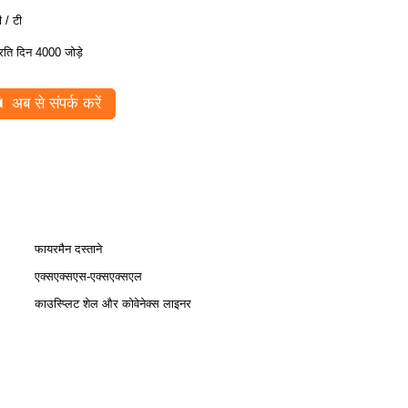
ी / टी
्रति दिन 4000 जोड़े
अब से संपर्क करें
फायरमैन दस्ताने
एक्सएक्सएस-एक्सएक्सएल
काउस्प्लिट शेल और कोवेनेक्स लाइनर