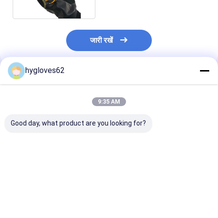
जारी रखें
hygloves62
अनुशंसित उत्पाद
9:35 AM
Good day, what product are you looking for?
उद्योग उपकरण हैंडलिंग एन
आकार 8 - आकार 11 कार्पल
सीई ब्लैक कोटिंग कं
आईएसओ के लिए नरम सांस
टनल रबर क्लोरोप्रीन हथेली
दस्ताने / कंपन संरक्ष
विरोधी कंपन दस्ताने
के लिए विरोधी कंपन दस्ताने;
सबसे अच्छी कीमत
सबसे अच्छी कीमत
सबसे अच्छी 