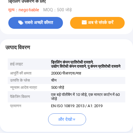
ड्रिलिंग उपकरण के लिए
मूल्य：negotiable
MOQ：500 जोड़े
सबसे अच्छी कीमत
अब से संपर्क करें
उत्पाद विवरण
,
ड्रिलिंग कंपन प्रतिरोधी दस्ताने
हाई लाइट
,
उद्योग विरोधी कंपन दस्ताने
पु कंपन प्रतिरोधी दस्ताने
आपूर्ति की क्षमता
20000 पीआरएस/माह
उत्पत्ति के प्लेस
चीन
न्यूनतम आदेश मात्रा
500 जोड़े
एक बड़े पॉलीबैग में 10 जोड़े, एक मास्टर कार्टन में 60
पैकेजिंग विवरण
जोड़े
प्रमाणन
EN ISO 10819: 2013 / A1: 2019
और देखो