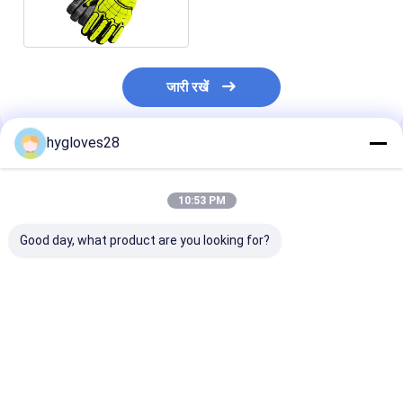
सुपर निपुणता 5
जारी रखें
hygloves28
अनुशंसित उत्पाद
10:53 PM
Good day, what product are you looking for?
हाय विजिबल ग्रीन XS-3XL
ब्लडबोर्न पैथोजन बैरियर इंसर्ट
केवलर सिले 2XS
कट रेसिस्टेंट वर्क ग्लव्स इंपैक्ट
के साथ 2XS-3XL कट
प्रतिरोधी हाथ के दस्
प्रोटेक्शन
प्रूफ वर्क दस्ताने:
बैरियर इंसर्ट के साथ:
सबसे अच्छी कीमत
सबसे अच्छी कीमत
सबसे अच्छी 